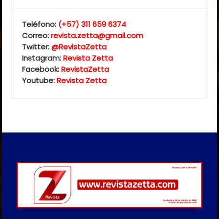
Teléfono:
(+57) 311 659 6374
Correo:
revista.zetta@gmail.com
Twitter:
@RevistaZetta
Instagram:
Revista Zetta
Facebook:
RevistaZetta
Youtube:
Revista Zetta