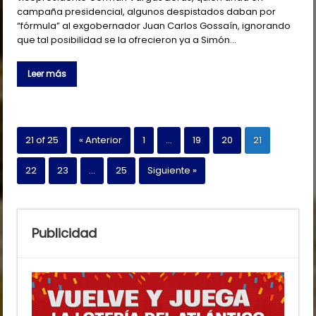
campaña presidencial, algunos despistados daban por
“fórmula” al exgobernador Juan Carlos Gossaín, ignorando
que tal posibilidad se la ofrecieron ya a Simón…
Leer más
21 of 25
« Anterior
1
…
19
20
21
22
23
…
25
Siguiente »
Publicidad