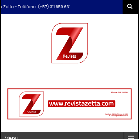
 - Teléfono: (+57) 311 659 6374 - Correo: revista.zetta@gmail.com
Menu