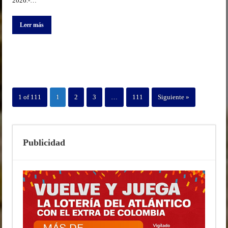
2026.-…
Leer más
1 of 111
1
2
3
…
111
Siguiente »
Publicidad