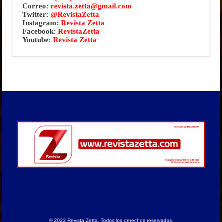
Correo:
revista.zetta@gmail.com
Twitter:
@RevistaZetta
Instagram:
Revista Zetta
Facebook:
RevistaZetta
Youtube:
Revista Zetta
© 2023
Revista Zetta
. Todos los derechos reservados.