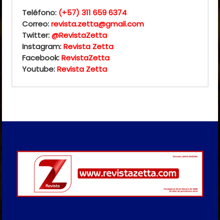
Teléfono:
(+57) 311 659 6374
Correo:
revista.zetta@gmail.com
Twitter:
@RevistaZetta
Instagram:
Revista Zetta
Facebook:
RevistaZetta
Youtube:
Revista Zetta