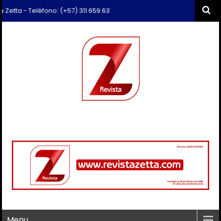
Teléfono: (+57) 311 659 6374 - Correo: revista.zetta@gmail.com
Menu