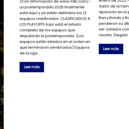
enero de 2022.- 
(Con información de www.mlb.com).-
Salón de la Fam
La postemporada 2025 finalmente
aparición en la 
está aquí y ya están definidos los 12
Barry Bonds y 
equipos clasificados. CLASIFICADOS A
perdieron su úl
LOS PLAYOFFS Aquí está el listado
ser votados co
completo de los equipos que
recinto. Elegido
disputarán la postemporada. (Los
equipos están listados en el orden en
que terminaron sembrados) Equipos
Leer más
de la Liga…
Leer más