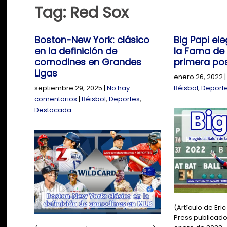
Tag: Red Sox
Boston-New York: clásico
Big Papi ele
en la definición de
la Fama de 
comodines en Grandes
primera po
Ligas
enero 26, 2022
septiembre 29, 2025
|
No hay
Béisbol
,
Deport
comentarios
|
Béisbol
,
Deportes
,
Destacada
(Artículo de Er
Press publicad