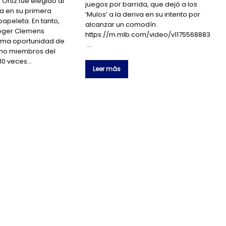
Ortiz fue elegido al
juegos por barrida, que dejó a los
a en su primera
‘Mulos’ a la deriva en su intento por
papeleta. En tanto,
alcanzar un comodín.
Roger Clemens
https://m.mlb.com/video/v1175568883
tima oportunidad de
…
mo miembros del
 10 veces…
Leer más