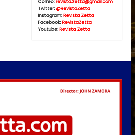
Correo:
revista.zetta@gmail.com
Twitter:
@RevistaZetta
Instagram:
Revista Zetta
Facebook:
RevistaZetta
Youtube:
Revista Zetta