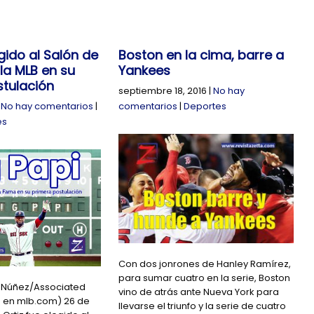
gido al Salón de
Boston en la cima, barre a
la MLB en su
Yankees
stulación
septiembre 18, 2016
|
No hay
|
No hay comentarios
|
comentarios
|
Deportes
es
Con dos jonrones de Hanley Ramírez,
para sumar cuatro en la serie, Boston
ic Núñez/Associated
vino de atrás ante Nueva York para
o en mlb.com) 26 de
llevarse el triunfo y la serie de cuatro