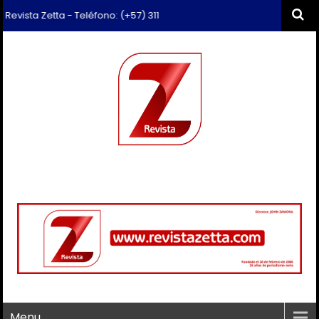
sta Zetta - Teléfono: (+57) 311 659 6374 - Correo: revista.zetta@gmai
Menu