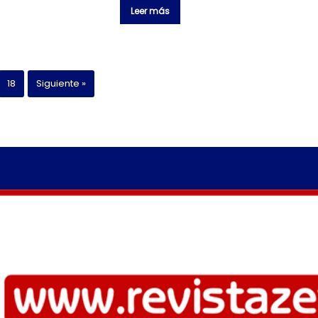
Leer más
18
Siguiente »