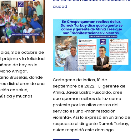
ciudad
dias, 3 de octubre de
l prójimo y la felicidad
mañana de hoy en la
 Mano Amiga”,
arrio Bruselas, donde
Cartagena de Indias, 18 de
res disfrutaron de una
septiembre de 2022.- El gerente de
ción en salud,
Afinia, Javiar Lastra Fuscaldo, cree
música y muchas
que quemar recibos de luz como
protesta por los altos costos del
servicio es una «manifestación
violenta». Así lo expresó en un trino de
respuesta al dirigente Dumek Turbay,
quien respaldó este domingo…