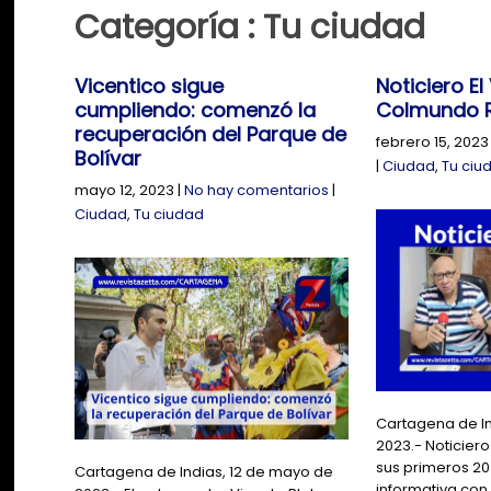
Categoría : Tu ciudad
Vicentico sigue
Noticiero El
cumpliendo: comenzó la
Colmundo 
recuperación del Parque de
febrero 15, 2023
Bolívar
|
Ciudad
,
Tu ciu
mayo 12, 2023
|
No hay comentarios
|
Ciudad
,
Tu ciudad
Cartagena de In
2023.- Noticiero
sus primeros 20
Cartagena de Indias, 12 de mayo de
informativa con