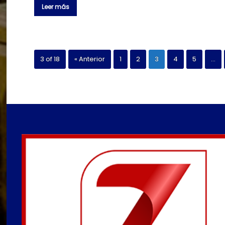
Leer más
3 of 18
« Anterior
1
2
3
4
5
…