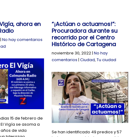
 Vigía, ahora en
“¡Actúan o actuamos!”:
Radio
Procuradora durante su
recorrido por el Centro
|
No hay comentarios
Histórico de Cartagena
dad
noviembre 30, 2022
|
No hay
comentarios
|
Ciudad
,
Tu ciudad
dias 15 de febrero de
 El Vigía se asoma a
 años de vida
Se han identificado 49 predios y 57
 un liderazgo