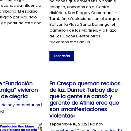
balcones que advierten un posible
 reconocida influencia
colapso, ubicados en el Centro
lombiano. El espacio
Histórico, San Diego y Getsemaní. –
irigido por Mauricio
También, afectaciones en el parque
 y a partir de este año
Bolívar, la Plaza Santo Domingo, el
Camellón de los Mártires, y la Plaza
de Los Coches, entre otros. –
“Llevamos más de un…
Leer más
e “Fundación
En Crespo queman recibos
miga” vivieron
de luz, Dumek Turbay dice
 de alegría
que la gente se cansó y
gerente de Afinia cree que
|
No hay comentarios
|
son «manifestaciones
ad
violentas»
septiembre 18, 2022
|
No hay
comentarios
|
Ciudad
,
Destacadas
,
Tu