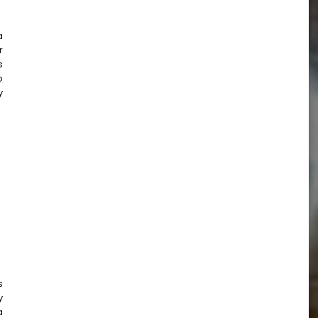
a
r
s
o
y
s
y
a