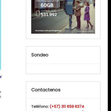
Sondeo
l
Contactenos
e
l
Teléfono:
(+57) 311 659 6374