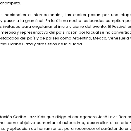
a champeta.
as nacionales e internacionales, las cuales pasan por una etap
 y pasar a la gran final. En la última noche las bandas compiten po
 invitados para engalanar el inicio y cierre del evento. El Festival e
osa y representativa del país, razón por la cual se ha convertid
estacados del país y de países como Argentina, México, Venezuela 
ial Caribe Plaza y otros sitios de la ciudad.
dación Caribe Jazz Kids que dirige el cartagenero José Levis Barrio
ene como objetivo aumentar el autoestima, desarrollar el criterio 
nto y aplicación de herramientas para reconocer el carácter de un