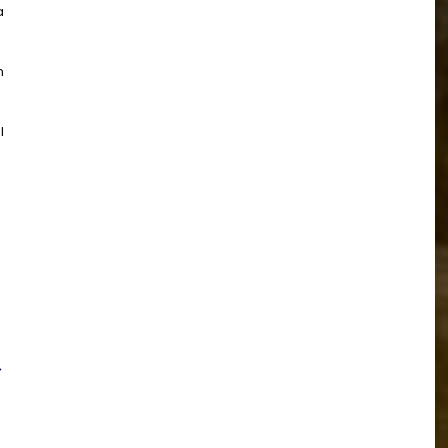
a
n
l
→