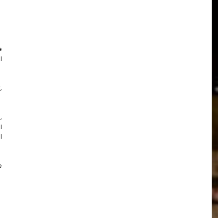
e
l
,
,
l
l
e