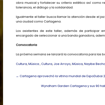
obra musical y fortalecer su criterio estético así como 
tolerancia, el diálogo y la solidaridad.
Igualmente el taller busca llamar la atención desde el j
una ciudad como Cartagena.
Los asistentes de este taller, además de participar 
encargado de seleccionar a una banda ganadora, además 
Convocatoria
La próxima semana se lanzará la convocatoria para las b
Cultura
,
Música
,
Cultura
,
Joe Arroyo
,
Música
,
Nayibe Bech
Post
←
Cartagena aprovechó la vitrina mundial de ExpoDubai 
navigation
Wyndham Garden Cartagena y sus 90 habit