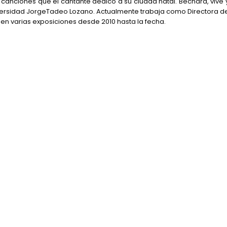
as canciones que el cantante dedicó a su ciudad natal. Bechara, vive 
versidad JorgeTadeo Lozano. Actualmente trabaja como Directora d
 en varias exposiciones desde 2010 hasta la fecha.