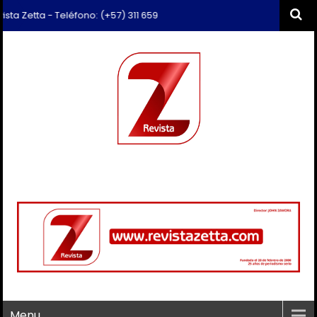
tta - Teléfono: (+57) 311 659 6374 - Correo: revista.zetta@gmail.com
Menu