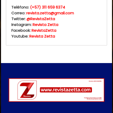
Teléfono:
(+57) 311 659 6374
Correo:
revista.zetta@gmail.com
Twitter:
@RevistaZetta
Instagram:
Revista Zetta
Facebook:
RevistaZetta
Youtube:
Revista Zetta