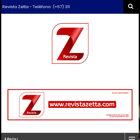
ista Zetta - Teléfono: (+57) 311 659 6374 - Correo: revista.zetta@gma
Menu