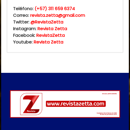
Teléfono:
(+57) 311 659 6374
Correo:
revista.zetta@gmail.com
Twitter:
@RevistaZetta
Instagram:
Revista Zetta
Facebook:
RevistaZetta
Youtube:
Revista Zetta