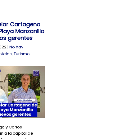
elar Cartagena
 Playa Manzanillo
os gerentes
022
|
No hay
oteles
,
Turismo
go y Carlos
n a la capital de