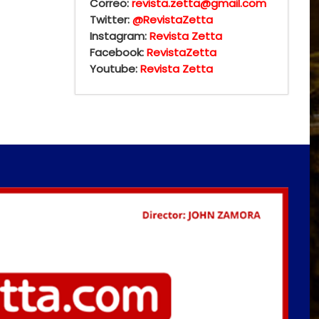
Correo:
revista.zetta@gmail.com
Twitter:
@RevistaZetta
Instagram:
Revista Zetta
Facebook:
RevistaZetta
Youtube:
Revista Zetta