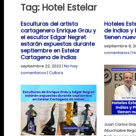
Tag: Hotel Estelar
Esculturas del artista
Hoteles Est
cartagenero Enrique Grau y
de Indias y
el escultor Edgar Negret
tienen nuev
estarán expuestas durante
septiembre 9, 2
septiembre en Estelar
comentarios
|
H
Cartagena de Indias
septiembre 22, 2022
|
No hay
comentarios
|
Cultura
Juan Carlos Dia
Abuchaibe llega