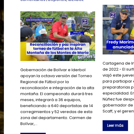
Cartagena de In
de 2022.- El sur
Gobernación de Bolívar e Iderbol
viajó este juev
apoyan la octava versión del Torneo
para participa
Regional de Fútbol por la
preparatorias p
reconciliación e integración de la alta
especialidad. E
montaña. El campeonato durará tres
Núñez fue despe
meses, integrará a 36 equipos,
gobernador de B
beneficiando a 640 deportistas de 14
Scaff, y el gere
corregimientos y 52 veredas de esta
zona del departamento. Carmen de
Bolívar,…
Leer más