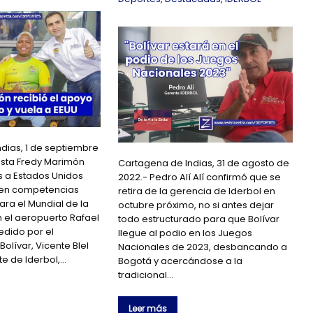
dias, 1 de septiembre
fista Fredy Marimón
Cartagena de Indias, 31 de agosto de
es a Estados Unidos
2022.- Pedro Alí Alí confirmó que se
r en competencias
retira de la gerencia de Iderbol en
ara el Mundial de la
octubre próximo, no si antes dejar
n el aeropuerto Rafael
todo estructurado para que Bolívar
dido por el
llegue al podio en los Juegos
olívar, Vicente Blel
Nacionales de 2023, desbancando a
nte de Iderbol,…
Bogotá y acercándose a la
tradicional…
Leer más