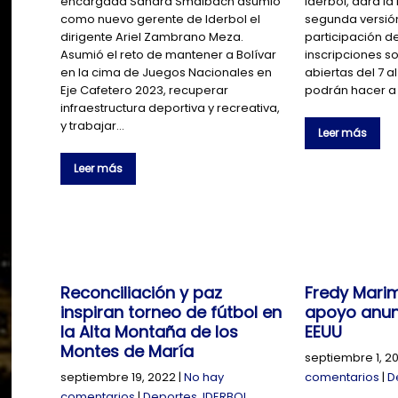
encargada Sandra Smalbach asumió
Iderbol, dará la
como nuevo gerente de Iderbol el
segunda versión
dirigente Ariel Zambrano Meza.
participación de
Asumió el reto de mantener a Bolívar
inscripciones so
en la cima de Juegos Nacionales en
abiertas del 7 al
Eje Cafetero 2023, recuperar
podrán hacer a 
infraestructura deportiva y recreativa,
y trabajar…
Leer más
Leer más
Reconciliación y paz
Fredy Marim
inspiran torneo de fútbol en
apoyo anun
la Alta Montaña de los
EEUU
Montes de María
septiembre 1, 2
septiembre 19, 2022
|
No hay
comentarios
|
D
comentarios
|
Deportes
,
IDERBOL