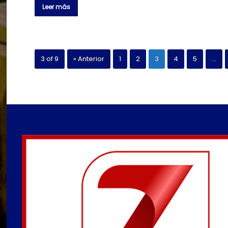
Leer más
3 of 9
« Anterior
1
2
3
4
5
…