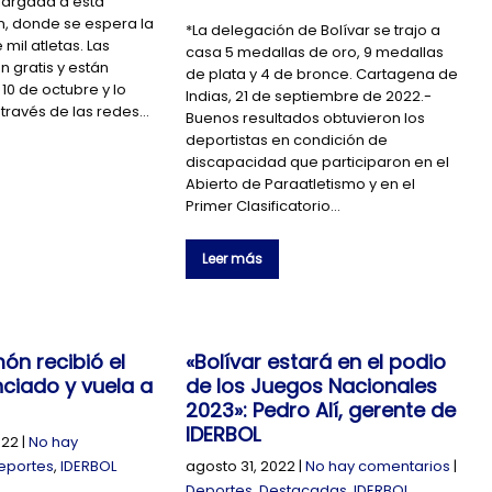
 largada a esta
, donde se espera la
*La delegación de Bolívar se trajo a
 mil atletas. Las
casa 5 medallas de oro, 9 medallas
n gratis y están
de plata y 4 de bronce. Cartagena de
 10 de octubre y lo
Indias, 21 de septiembre de 2022.-
través de las redes…
Buenos resultados obtuvieron los
deportistas en condición de
discapacidad que participaron en el
Abierto de Paraatletismo y en el
Primer Clasificatorio…
Leer más
ón recibió el
«Bolívar estará en el podio
ciado y vuela a
de los Juegos Nacionales
2023»: Pedro Alí, gerente de
IDERBOL
022
|
No hay
eportes
,
IDERBOL
agosto 31, 2022
|
No hay comentarios
|
Deportes
,
Destacadas
,
IDERBOL