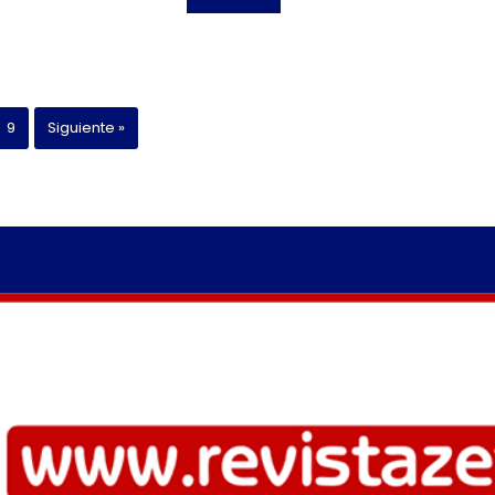
9
Siguiente »