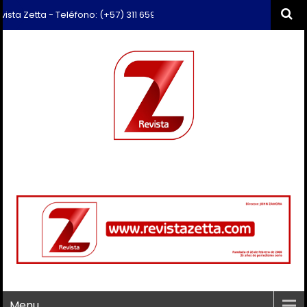
tta - Teléfono: (+57) 311 659 6374 - Correo: revista.zetta@gmail.com
Menu