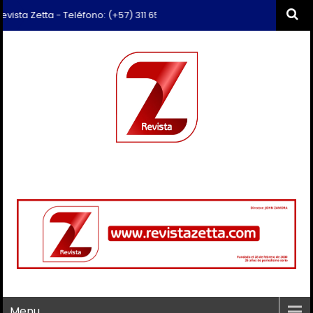
 Zetta - Teléfono: (+57) 311 659 6374 - Correo: revista.zetta@gmail.c
Menu