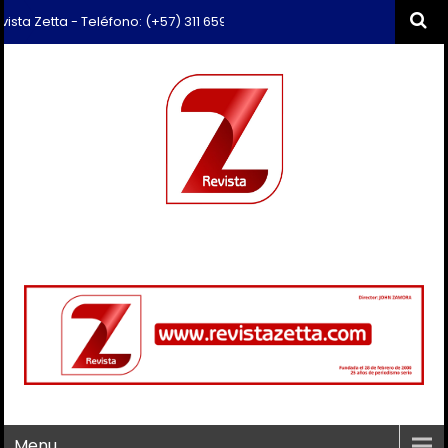
etta - Teléfono: (+57) 311 659 6374 - Correo: revista.zetta@gmail.com
Menu