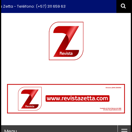
eléfono: (+57) 311 659 6374 - Correo: revista.zetta@gmail.com
Menu