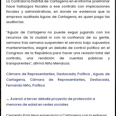
La Contraloría Distrital de Cartagena en el informe preliminar
hace hallazgos fiscales a ese contrato con implicaciones
fiscales y administrativas, en donde se evidencia que la
empresa auditada Aguas de Cartagena, es quien paga las
auditorías.
“Aguas de Cartagena no puede seguir jugando con los
recursos de la ciudad ni con la confianza de su gente,
semana tras semana suspenden el servicio bajo supuestos
mantenimientos, exigiré un debate de control político en el
Congreso de la República para hacer una revisión total del
contrato, una rendición de cuentas públicas y
transparentes”, afirmó Niño Mendoza.
Cámara de Representantes
,
Destacada
,
Política
,
Aguas de
Cartagena
,
Cámara de Representantes
,
Destacada
,
Fernando Niño
,
Política
Post
←
Avanzó a tercer debate proyecto de protección a
navigation
menores de edad en redes sociales
Cemento País lleva esperanza a Cartagena con la entrega