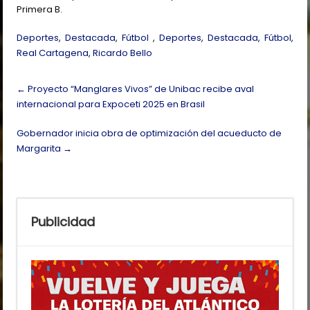
Primera B.
Deportes
,
Destacada
,
Fútbol
,
Deportes
,
Destacada
,
Fútbol
,
Real Cartagena
,
Ricardo Bello
Post
←
Proyecto “Manglares Vivos” de Unibac recibe aval
navigation
internacional para Expoceti 2025 en Brasil
Gobernador inicia obra de optimización del acueducto de
Margarita
→
Publicidad