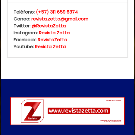
Teléfono:
(+57) 311 659 6374
Correo:
revista.zetta@gmail.com
Twitter:
@RevistaZetta
Instagram:
Revista Zetta
Facebook:
RevistaZetta
Youtube:
Revista Zetta