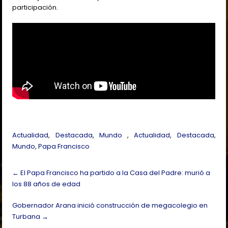
participación.
Actualidad
,
Destacada
,
Mundo
,
Actualidad
,
Destacada
,
Mundo
,
Papa Francisco
Post
←
El Papa Francisco ha partido a la Casa del Padre: murió a
navigation
los 88 años de edad
Gobernador Arana inició construcción de megacolegio en
Turbana
→