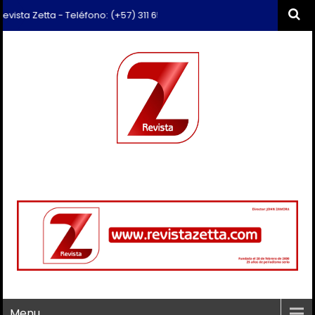
 Zetta - Teléfono: (+57) 311 659 6374 - Correo: revista.zetta@gmail.c
Menu