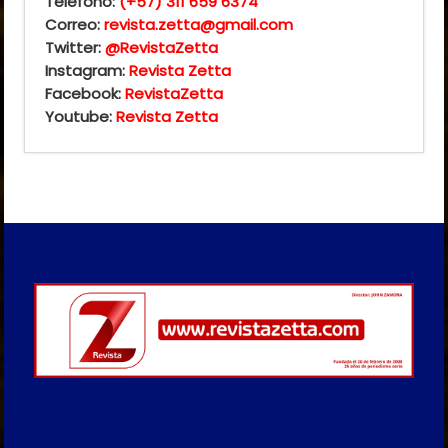
Teléfono:
(+57) 311 659 6374
Correo:
revista.zetta@gmail.com
Twitter:
@RevistaZetta
Instagram:
Revista Zetta
Facebook:
RevistaZetta
Youtube:
Revista Zetta