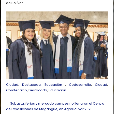
de Bolívar.
Ciudad
,
Destacada
,
Educación
,
Cedesarrollo
,
Ciudad
,
Comfenalco
,
Destacada
,
Educación
Post
←
Subasta, ferias y mercado campesino llenaron el Centro
navigation
de Exposiciones de Magangué, en AgroBolívar 2025