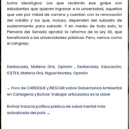
lucha ideológica. Los que recibirán ese golpe son
estudiantes que quieren ingresar a la universidad, aquellos
que van por mitad de carrera y cuentan con la renovación
del crédito y los que, incluso, dependen del subsidio de
sostenimiento para subsistir. Y en medio de todo esto, la
Plenaria del Senado aprobó la reforma de la Ley 30, que
beneficiará a las universidades públicas. Pero, vamos como
el cangrejo.
Destacada
,
Materia Gris
,
Opinión
,
Destacada
,
Educación
,
ICETEX
,
Materia Gris
,
Niguel Montes
,
Opinión
Post
←
Foro de CARDIQUE y RIESCAR sobre Gobernanza Ambiental
navigation
en Cartagena y Bolívar: trabajar articulados es la clave
Bolívar traza la política pública de salud mental más
actualizada del país
→