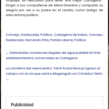
«trabajar sin descanso para tener una mejor Cartagena”.
Elogió a sus compañeras de Mesa Directiva y compartió su
alegría por ver a su padre en el recinto, como testigo de
esta victoria política.
Concejo
,
Destacada
,
Política
,
Cartagena de Indias
,
Concejo
,
Destacada
,
Hernando Piña
,
Partido Liberal
,
Política
Post
←
Detectadas conexiones ilegales de agua potable en tres
navigation
establecimientos comerciales en Cartagena
La carretera del reencuentro: Yamil Arana lleva progreso al
campo con la vía que unirá a Magangué con Córdoba Tetón
→
Publicidad