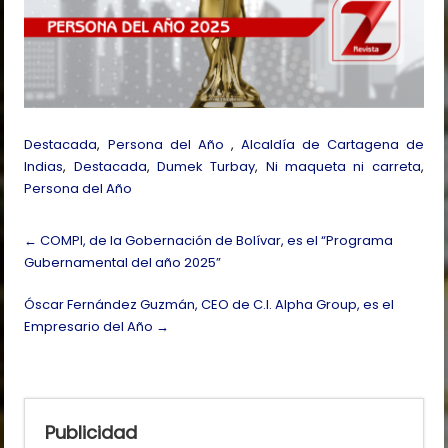
Destacada
,
Persona del Año
,
Alcaldía de Cartagena de
Indias
,
Destacada
,
Dumek Turbay
,
Ni maqueta ni carreta
,
Persona del Año
Post
←
COMPI, de la Gobernación de Bolívar, es el “Programa
navigation
Gubernamental del año 2025”
Óscar Fernández Guzmán, CEO de C.I. Alpha Group, es el
Empresario del Año
→
Publicidad