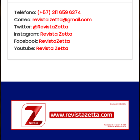
Teléfono:
(+57) 311 659 6374
Correo:
revista.zetta@gmail.com
Twitter:
@RevistaZetta
Instagram:
Revista Zetta
Facebook:
RevistaZetta
Youtube:
Revista Zetta