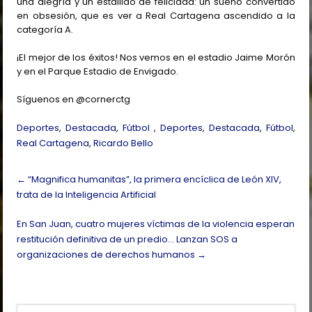
una alegría y un estallido de felicidad: un sueño convertido
en obsesión, que es ver a Real Cartagena ascendido a la
categoría A.
¡El mejor de los éxitos! Nos vemos en el estadio Jaime Morón
y en el Parque Estadio de Envigado.
Síguenos en @cornerctg
Deportes
,
Destacada
,
Fútbol
,
Deportes
,
Destacada
,
Fútbol
,
Real Cartagena
,
Ricardo Bello
Post
←
“Magnifica humanitas”, la primera encíclica de León XIV,
navigation
trata de la Inteligencia Artificial
En San Juan, cuatro mujeres víctimas de la violencia esperan
restitución definitiva de un predio… Lanzan SOS a
organizaciones de derechos humanos
→