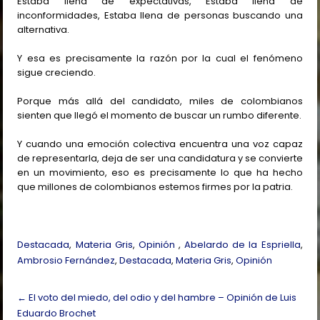
Estaba llena de expectativas, Estaba llena de
inconformidades, Estaba llena de personas buscando una
alternativa.
Y esa es precisamente la razón por la cual el fenómeno
sigue creciendo.
Porque más allá del candidato, miles de colombianos
sienten que llegó el momento de buscar un rumbo diferente.
Y cuando una emoción colectiva encuentra una voz capaz
de representarla, deja de ser una candidatura y se convierte
en un movimiento, eso es precisamente lo que ha hecho
que millones de colombianos estemos firmes por la patria.
Destacada
,
Materia Gris
,
Opinión
,
Abelardo de la Espriella
,
Ambrosio Fernández
,
Destacada
,
Materia Gris
,
Opinión
Post
←
El voto del miedo, del odio y del hambre – Opinión de Luis
navigation
Eduardo Brochet