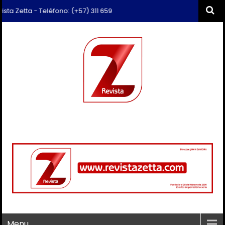
Zetta - Teléfono: (+57) 311 659 6374 - Correo: revista.zetta@gmail.co
Menu