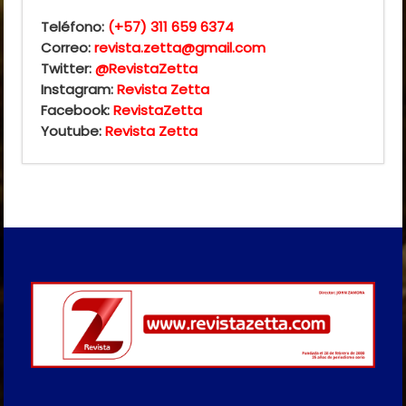
Teléfono:
(+57) 311 659 6374
Correo:
revista.zetta@gmail.com
Twitter:
@RevistaZetta
Instagram:
Revista Zetta
Facebook:
RevistaZetta
Youtube:
Revista Zetta