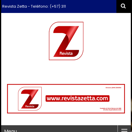
vista Zetta - Teléfono: (+57) 311 659 6374 - Correo: revista.zetta@gm
Menu