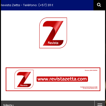
sta Zetta - Teléfono: (+57) 311 659 6374 - Correo: revista.zetta@gmai
Menu