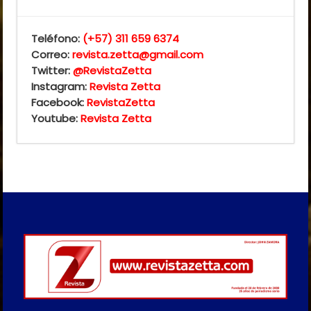
Teléfono:
(+57) 311 659 6374
Correo:
revista.zetta@gmail.com
Twitter:
@RevistaZetta
Instagram:
Revista Zetta
Facebook:
RevistaZetta
Youtube:
Revista Zetta