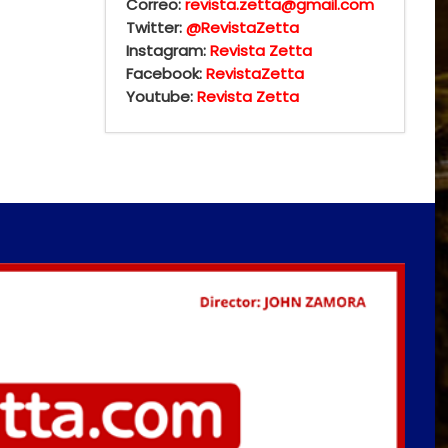
Correo:
revista.zetta@gmail.com
Twitter:
@RevistaZetta
Instagram:
Revista Zetta
Facebook:
RevistaZetta
Youtube:
Revista Zetta