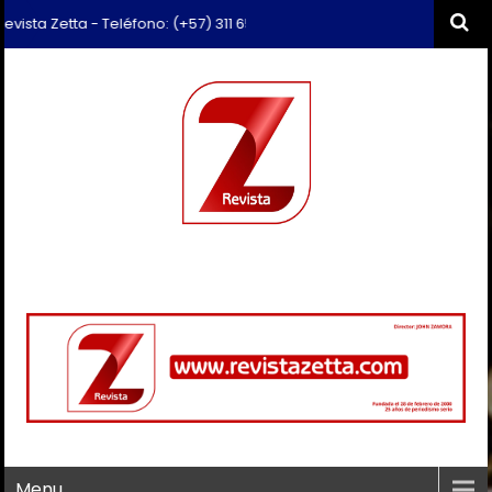
sta Zetta - Teléfono: (+57) 311 659 6374 - Correo: revista.zetta@gmai
Menu