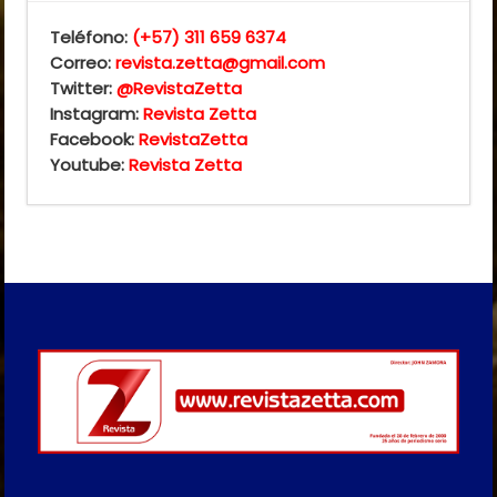
Teléfono:
(+57) 311 659 6374
Correo:
revista.zetta@gmail.com
Twitter:
@RevistaZetta
Instagram:
Revista Zetta
Facebook:
RevistaZetta
Youtube:
Revista Zetta