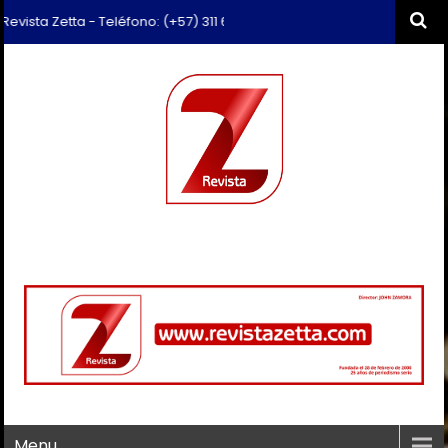
sta Zetta - Teléfono: (+57) 311 659 6374 - Correo: revista.zetta@gma
Menu