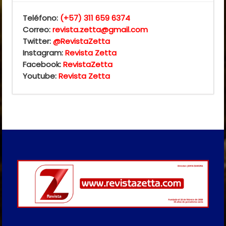
Teléfono:
(+57) 311 659 6374
Correo:
revista.zetta@gmail.com
Twitter:
@RevistaZetta
Instagram:
Revista Zetta
Facebook:
RevistaZetta
Youtube:
Revista Zetta