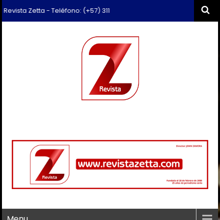
ista Zetta - Teléfono: (+57) 311 659 6374 - Correo: revista.zetta@gma
Menu