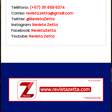
Teléfono:
(+57) 311 659 6374
Correo:
revista.zetta@gmail.com
Twitter:
@RevistaZetta
Instagram:
Revista Zetta
Facebook:
RevistaZetta
Youtube:
Revista Zetta