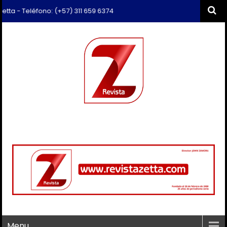
no: (+57) 311 659 6374 - Correo: revista.zetta@gmail.com
Menu