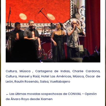
Cultura
,
Música
,
Cartagena de Indias
,
Charlie Cardona
,
Cultura
,
Hansel y Raúl
,
Hotel Las Américas
,
Música
,
Óscar de
León
,
Raulín Rosendo
,
Salsa
,
Vueltabajero
Post
←
Las últimas movidas sospechosas de CONVIAL – Opinión
navigation
de Álvaro Royo desde Xiamen