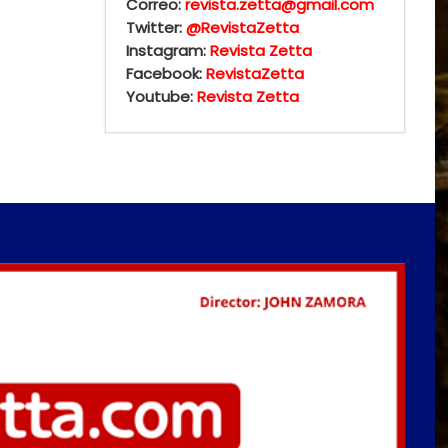
Correo:
revista.zetta@gmail.com
Twitter:
@RevistaZetta
Instagram:
Revista Zetta
Facebook:
RevistaZetta
Youtube:
Revista Zetta