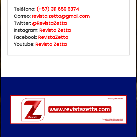
Teléfono:
(+57) 311 659 6374
Correo:
revista.zetta@gmail.com
Twitter:
@RevistaZetta
Instagram:
Revista Zetta
Facebook:
RevistaZetta
Youtube:
Revista Zetta