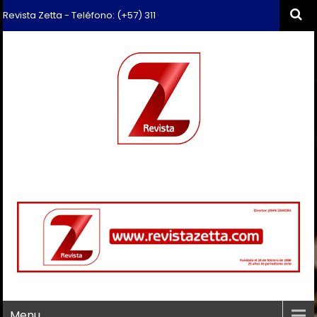
ista Zetta - Teléfono: (+57) 311 659 6374 - Correo: revista.zetta@gma
Menu