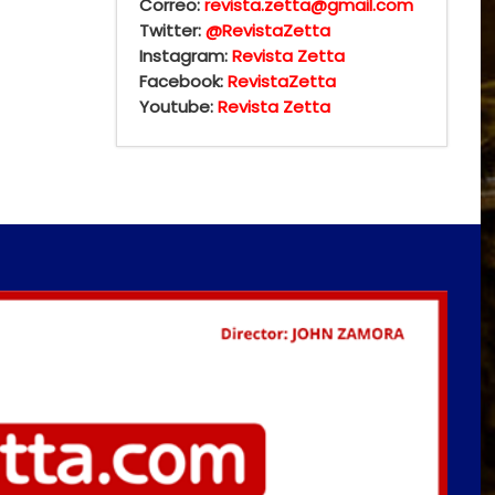
Correo:
revista.zetta@gmail.com
Twitter:
@RevistaZetta
Instagram:
Revista Zetta
Facebook:
RevistaZetta
Youtube:
Revista Zetta