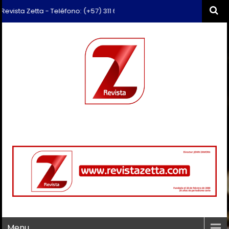
sta Zetta - Teléfono: (+57) 311 659 6374 - Correo: revista.zetta@gmai
Menu