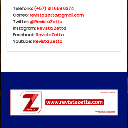
Teléfono:
(+57) 311 659 6374
Correo:
revista.zetta@gmail.com
Twitter:
@RevistaZetta
Instagram:
Revista Zetta
Facebook:
RevistaZetta
Youtube:
Revista Zetta