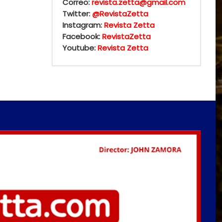
Correo:
revista.zetta@gmail.com
Twitter:
@RevistaZetta
Instagram:
Revista Zetta
Facebook:
RevistaZetta
Youtube:
Revista Zetta