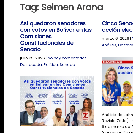
Tag: Selmen Arana
Así quedaron senadores
Cinco Senad
con votos en Bolívar en las
acción elec
Comisiones
marzo 6, 2026
|
Constitucionales de
Análisis
,
Destac
Senado
julio 29, 2026
|
No hay comentarios
|
Destacada
,
Política
,
Senado
Análisis de Joh
Revista Zetta).-
6 de marzo de 2
fuerzas política