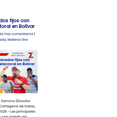
os fijos con
toral en Bolívar
No hay comentarios
|
ada
,
Materia Gris
n Zamora (Director
 Cartagena de Indias,
026.- Las principales
s con asiento en