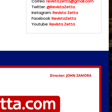
Correo:
revista.zetta@gmail.com
Twitter:
@RevistaZetta
Instagram:
Revista Zetta
Facebook:
RevistaZetta
Youtube:
Revista Zetta