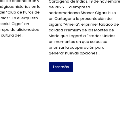
cos se encendieron y
Cartagena de Indias, 19 de noviembre
ágicas historias en la
de 2025.- La empresa
del “Club de Puros de
norteamericana Shaner Cigars hizo
ias”. En el exquisito
en Cartagena la presentación del
solut Cigar” en
cigarro “Amelia”, el primer tabaco de
grupo de aficionados
calidad Premium de los Montes de
 cultura del…
María que llegará a Estados Unidos
en momentos en que se busca
priorizar la cooperación para
generar nuevas opciones…
Leer más