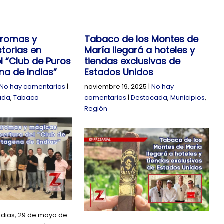
aromas y
Tabaco de los Montes de
torias en
María llegará a hoteles y
l “Club de Puros
tiendas exclusivas de
a de Indias”
Estados Unidos
No hay comentarios
|
noviembre 19, 2025
|
No hay
ada
,
Tabaco
comentarios
|
Destacada
,
Municipios
,
Región
ndias, 29 de mayo de