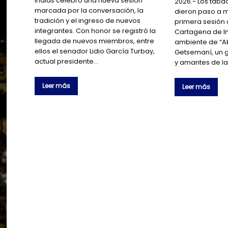
Indias celebró una nueva sesión
2026.- Los taba
marcada por la conversación, la
dieron paso a m
tradición y el ingreso de nuevos
primera sesión 
integrantes. Con honor se registró la
Cartagena de Ind
llegada de nuevos miembros, entre
ambiente de “Ab
ellos el senador Lidio García Turbay,
Getsemaní, un 
actual presidente…
y amantes de la
Leer más
Leer más