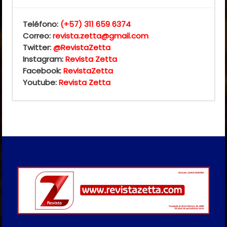
Teléfono:
(+57) 311 659 6374
Correo:
revista.zetta@gmail.com
Twitter:
@RevistaZetta
Instagram:
Revista Zetta
Facebook:
RevistaZetta
Youtube:
Revista Zetta