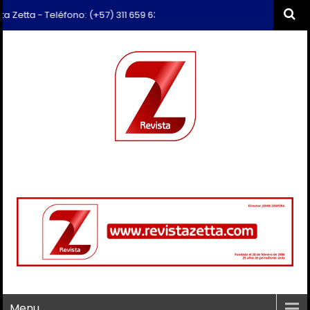
- Teléfono: (+57) 311 659 6374 - Correo: revista.zetta@gmail.com
Menu