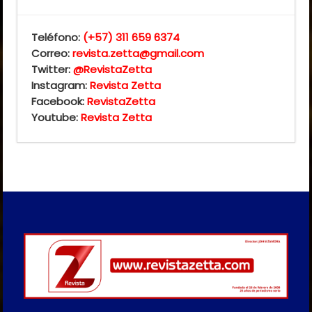
Teléfono:
(+57) 311 659 6374
Correo:
revista.zetta@gmail.com
Twitter:
@RevistaZetta
Instagram:
Revista Zetta
Facebook:
RevistaZetta
Youtube:
Revista Zetta