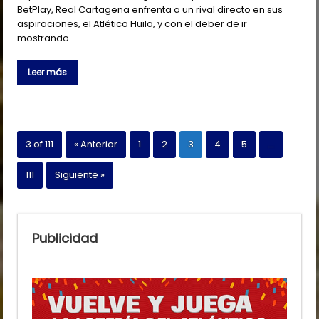
BetPlay, Real Cartagena enfrenta a un rival directo en sus
aspiraciones, el Atlético Huila, y con el deber de ir
mostrando…
Leer más
3 of 111
« Anterior
1
2
3
4
5
…
111
Siguiente »
Publicidad