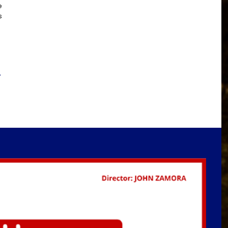
e
s
→