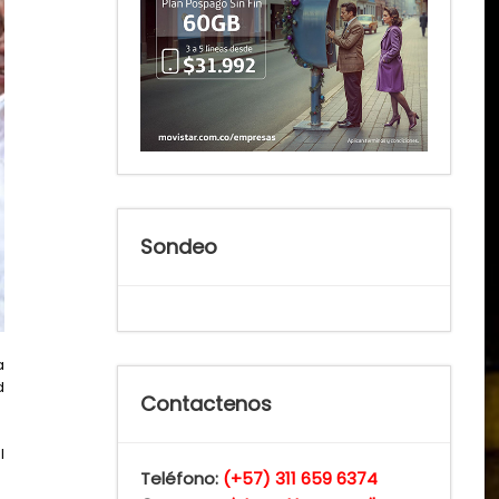
Sondeo
a
d
Contactenos
l
Teléfono:
(+57) 311 659 6374