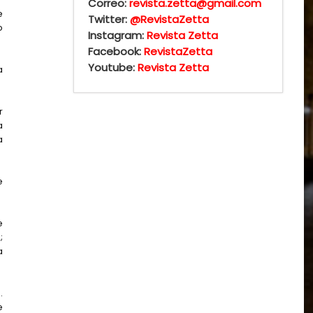
Correo:
revista.zetta@gmail.com
e
Twitter:
@RevistaZetta
o
Instagram:
Revista Zetta
Facebook:
RevistaZetta
Youtube:
Revista Zetta
a
r
a
a
e
e
;
a
.
e