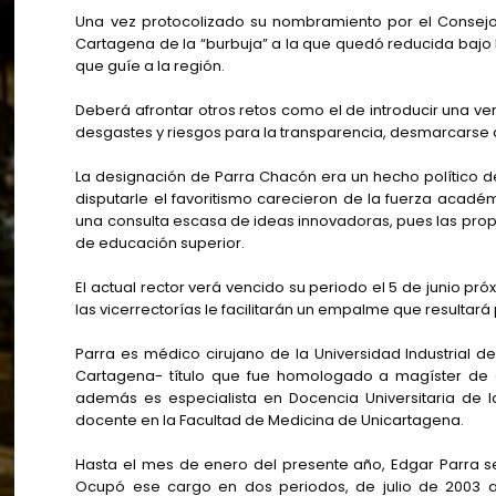
Una vez protocolizado su nombramiento por el Consejo 
Cartagena de la “burbuja” a la que quedó reducida bajo 
que guíe a la región.
Deberá afrontar otros retos como el de introducir una v
desgastes y riesgos para la transparencia, desmarcarse del
La designación de Parra Chacón era un hecho político d
disputarle el favoritismo carecieron de la fuerza académi
una consulta escasa de ideas innovadoras, pues las propu
de educación superior.
El actual rector verá vencido su periodo el 5 de junio pr
las vicerrectorías le facilitarán un empalme que resultará
Parra es médico cirujano de la Universidad Industrial de
Cartagena- título que fue homologado a magíster de a
además es especialista en Docencia Universitaria de 
docente en la Facultad de Medicina de Unicartagena.
Hasta el mes de enero del presente año, Edgar Parra se
Ocupó ese cargo en dos periodos, de julio de 2003 a