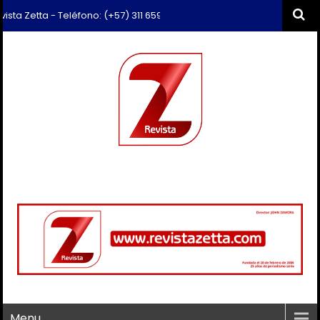
Zetta - Teléfono: (+57) 311 659 6374 - Correo: revista.zetta@gmail.c
Menu