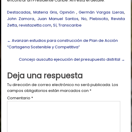
encontrar un Presidente Caribe. Ahí está el detalle.
Destacadas
,
Materia Gris
,
Opinión
,
Germán Vargas LLeras
,
John Zamora
,
Juan Manuel Santos
,
No
,
Plebiscito
,
Revista
Zetta
,
revistazetta.com
,
Sí
,
Transcaribe
Post
←
Avanzan estudios para construcción de Plan de Acción
navigation
“Cartagena Sostenible y Competitiva”
Concejo ausculta ejecución del presupuesto distrital
→
Deja una respuesta
Tu dirección de correo electrónico no será publicada.
Los
campos obligatorios están marcados con
*
Comentario
*