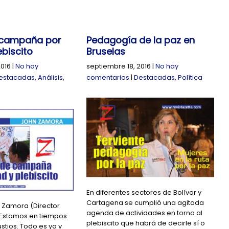
 campaña por
Pedagogía de la paz en
ebiscito
Bruselas
2016
|
No hay
septiembre 18, 2016
|
No hay
estacadas
,
Análisis
,
comentarios
|
Destacadas
,
Política
En diferentes sectores de Bolívar y
Cartagena se cumplió una agitada
n Zamora (Director
agenda de actividades en torno al
- Estamos en tiempos
plebiscito que habrá de decirle sí o
stios. Todo es ya y