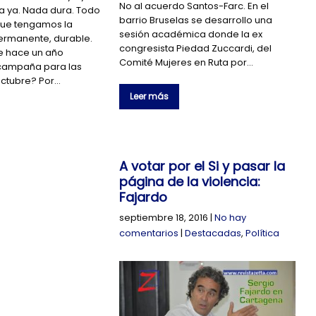
No al acuerdo Santos-Farc. En el
a ya. Nada dura. Todo
barrio Bruselas se desarrollo una
que tengamos la
sesión académica donde la ex
permanente, durable.
congresista Piedad Zuccardi, del
 hace un año
Comité Mujeres en Ruta por…
campaña para las
octubre? Por…
Leer más
A votar por el Si y pasar la
página de la violencia:
Fajardo
septiembre 18, 2016
|
No hay
comentarios
|
Destacadas
,
Política