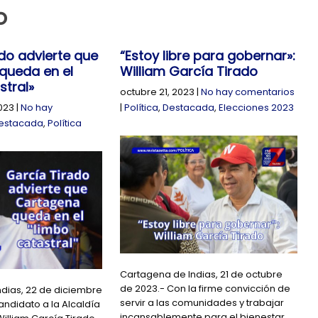
o
do advierte que
“Estoy libre para gobernar»:
queda en el
William García Tirado
stral»
octubre 21, 2023
|
No hay comentarios
023
|
No hay
|
Política
,
Destacada
,
Elecciones 2023
estacada
,
Política
Cartagena de Indias, 21 de octubre
de 2023.- Con la firme convicción de
dias, 22 de diciembre
servir a las comunidades y trabajar
andidato a la Alcaldía
incansablemente para el bienestar