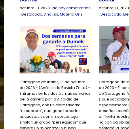
octubre 13, 2023
|
No hay comentarios
octubre 13, 2023
|
Destacada
,
Análisis
,
Materia Gris
|
Destacada
,
El
Cartagena de Indias, 13 de octubre
Cartagena de in
de 2023.- (Análisis de Revista Zetta).-
de 2023.- El can
Entramos en las dos últimas semanas
de Cartagena, W
de la carrera por la Alcaldía de
sigue socializa
Cartagena, con un claro favorito
especialmente 
“escapado”, que gana todas las
desafíos econó
encuestas y con un porcentaje
enfrenta nuestr
similar; un grupo “perseguidor” que
no con palabras
espera un “pinchazo” y busca…
destacó la impo