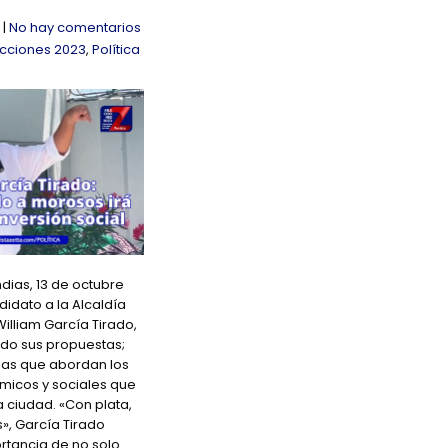
|
No hay comentarios
ecciones 2023
,
Política
dias, 13 de octubre
didato a la Alcaldía
illiam García Tirado,
ndo sus propuestas;
las que abordan los
micos y sociales que
a ciudad. «Con plata,
», García Tirado
rtancia de no solo