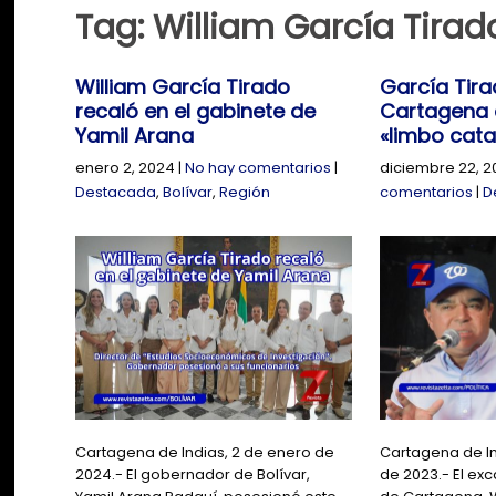
Tag: William García Tirad
William García Tirado
García Tira
recaló en el gabinete de
Cartagena 
Yamil Arana
«limbo cata
enero 2, 2024
|
No hay comentarios
|
diciembre 22, 2
Destacada
,
Bolívar
,
Región
comentarios
|
D
Cartagena de Indias, 2 de enero de
Cartagena de In
2024.- El gobernador de Bolívar,
de 2023.- El exc