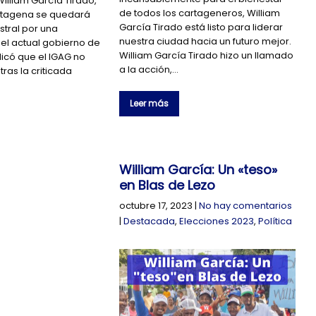
illiam García Tirado,
de todos los cartageneros, William
artagena se quedará
García Tirado está listo para liderar
stral por una
nuestra ciudad hacia un futuro mejor.
del actual gobierno de
William García Tirado hizo un llamado
licó que el IGAG no
a la acción,…
ras la criticada
Leer más
William García: Un «teso»
en Blas de Lezo
octubre 17, 2023
|
No hay comentarios
|
Destacada
,
Elecciones 2023
,
Política