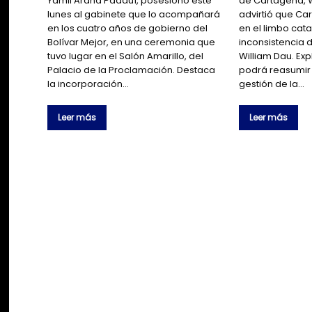
Yamil Arana Padauí, posesionó este
de Cartagena, W
lunes al gabinete que lo acompañará
advirtió que C
en los cuatro años de gobierno del
en el limbo cata
Bolívar Mejor, en una ceremonia que
inconsistencia 
tuvo lugar en el Salón Amarillo, del
William Dau. Exp
Palacio de la Proclamación. Destaca
podrá reasumir t
la incorporación…
gestión de la…
Leer más
Leer más