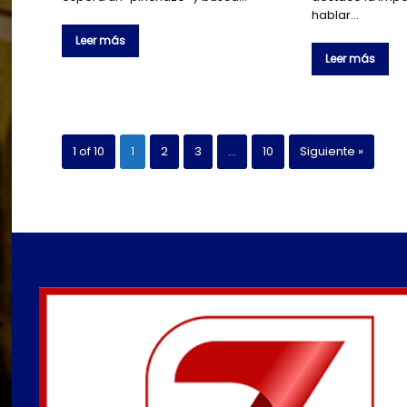
hablar…
Leer más
Leer más
1 of 10
1
2
3
…
10
Siguiente »