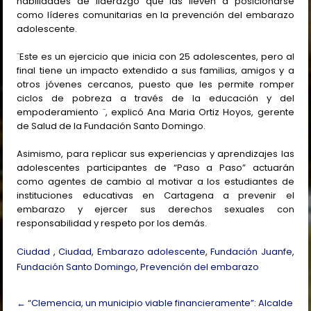
habilidades de liderazgo que las lleven a posicionarse
como líderes comunitarias en la prevención del embarazo
adolescente.
¨Este es un ejercicio que inicia con 25 adolescentes, pero al
final tiene un impacto extendido a sus familias, amigos y a
otros jóvenes cercanos, puesto que les permite romper
ciclos de pobreza a través de la educación y del
empoderamiento ¨, explicó Ana Maria Ortiz Hoyos, gerente
de Salud de la Fundación Santo Domingo.
Asimismo, para replicar sus experiencias y aprendizajes las
adolescentes participantes de “Paso a Paso” actuarán
como agentes de cambio al motivar a los estudiantes de
instituciones educativas en Cartagena a prevenir el
embarazo y ejercer sus derechos sexuales con
responsabilidad y respeto por los demás.
Ciudad
,
Ciudad
,
Embarazo adolescente
,
Fundación Juanfe
,
Fundación Santo Domingo
,
Prevención del embarazo
Post
←
“Clemencia, un municipio viable financieramente”: Alcalde