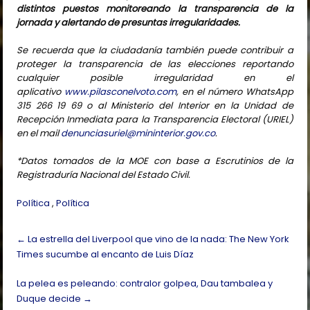
distintos puestos monitoreando la transparencia de la
jornada y alertando de presuntas irregularidades.
Se recuerda que la ciudadanía también puede contribuir a
proteger la transparencia de las elecciones reportando
cualquier posible irregularidad en el
aplicativo
www.pilasconelvoto.
com
, en el número WhatsApp
315 266 19 69 o al Ministerio del Interior en la Unidad de
Recepción Inmediata para la Transparencia Electoral (URIEL)
en el mail
denunciasuriel@
mininterior.gov.co
.
*Datos tomados de la MOE con base a Escrutinios de la
Registraduría Nacional del Estado Civil.
Política
,
Política
Post
←
La estrella del Liverpool que vino de la nada: The New York
navigation
Times sucumbe al encanto de Luis Díaz
La pelea es peleando: contralor golpea, Dau tambalea y
Duque decide
→