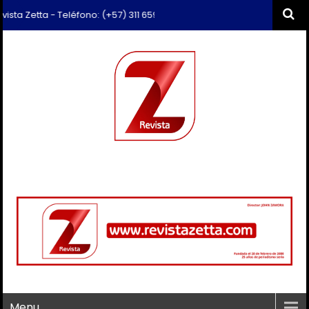
Zetta - Teléfono: (+57) 311 659 6374 - Correo: revista.zetta@gmail.co
Menu