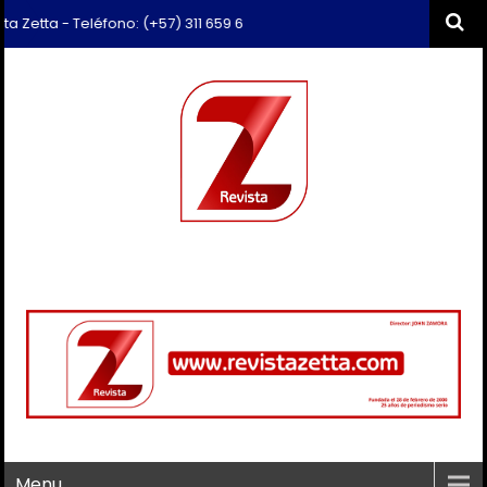
 Teléfono: (+57) 311 659 6374 - Correo: revista.zetta@gmail.com
Menu