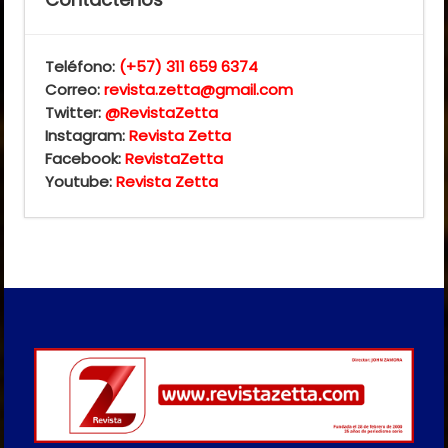
Teléfono:
(+57) 311 659 6374
Correo:
revista.zetta@gmail.com
Twitter:
@RevistaZetta
Instagram:
Revista Zetta
Facebook:
RevistaZetta
Youtube:
Revista Zetta